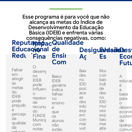
Esse programa é para você que não
alcança as metas do Índice de
Desenvolvimento da Educação
Básica (IDEB) e enfrenta várias
consequências negativas, como:
Reputação
Qualidade
Impacto
Educacional
de
no
Desigualdades
Evasão
Des
Reduzida
Ensino
Financiamento
Agravadas
Escolar
Eco
Comprometida
Fut
O
Falhar
Baixo
Municípios
desempenho
em
desempenho
com
no
Baixo
A
atingir
no
baixos
IDEB
IDEB
educa
as
IDEB
índices
pode
geralmente
é
metas
pode
de
influenciar
indica
a
do
acentuar
desempenho
o
falhas
base
IDEB
as
no
repasse
no
para
pode
desigualdades
IDEB
de
ensino
o
prejudicar
educacionais,
muitas
recursos
e
desen
a
especialmente
vezes
do
que
econô
percepção
em
experimentam
FUNDEB.
os
susten
da
comunidades
taxas
Municípios
alunos
de
qualidade
mais
mais
com
não
qualqu
da
vulneráveis,
altas
notas
estão
comun
educação