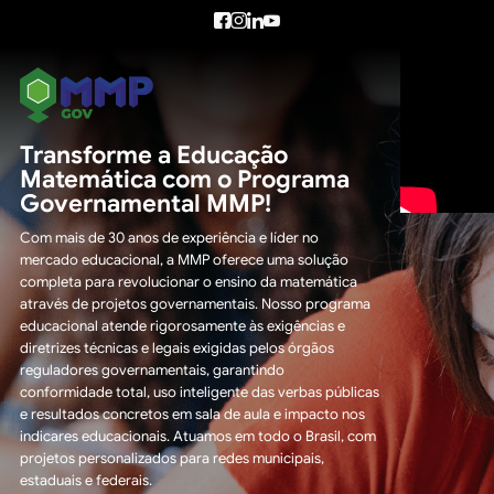
Transforme a Educação
Matemática com o Programa
Governamental MMP!
Com mais de 30 anos de experiência e líder no
mercado educacional, a MMP oferece uma solução
completa para revolucionar o ensino da matemática
através de projetos governamentais. Nosso programa
educacional atende rigorosamente às exigências e
diretrizes técnicas e legais exigidas pelos órgãos
reguladores governamentais, garantindo
conformidade total, uso inteligente das verbas públicas
e resultados concretos em sala de aula e impacto nos
indicares educacionais. Atuamos em todo o Brasil, com
projetos personalizados para redes municipais,
estaduais e federais.