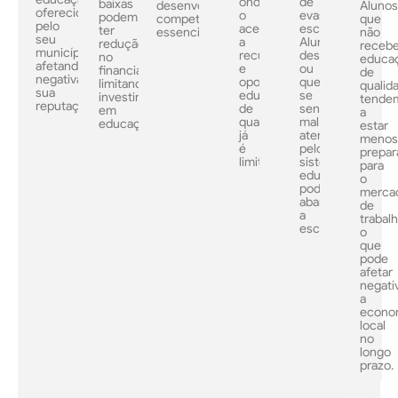
onde
de
baixas
desenvolvendo
Aluno
oferecida
o
evasão
podem
competências
que
pelo
acesso
escolar.
ter
essenciais.
não
seu
a
Alunos
redução
receb
município,
recursos
desmotivados
no
educa
afetando
e
ou
financiamento,
de
negativamente
oportunidades
que
limitando
qualid
sua
educacionais
se
investimentos
tende
reputação.
de
sentem
em
a
qualidade
mal
educação.
estar
já
atendidos
meno
é
pelo
prepar
limitado.
sistema
para
educacional
o
podem
merca
abandonar
de
a
trabalh
escola.
o
que
pode
afetar
negat
a
econo
local
no
longo
prazo.