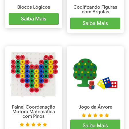
Blocos Lógicos
Codificando Figuras
com Argolas
Saiba Mais
Saiba Mais
Painel Coordenação
Jogo da Árvore
Motora Matemática
com Pinos
Avaliaçã
Saiba Mais
o