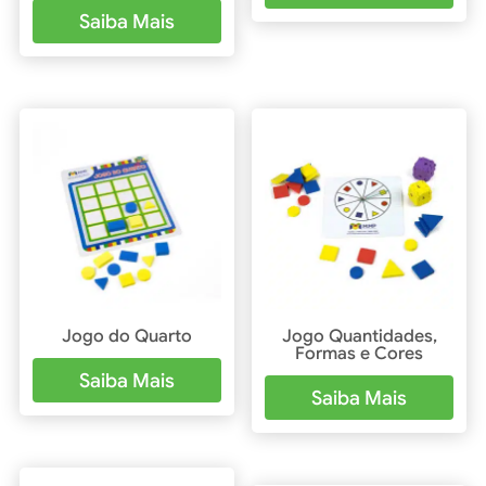
5.00
Avaliaçã
Saiba Mais
de 5
o
5.00
de 5
Jogo do Quarto
Jogo Quantidades,
Formas e Cores
Saiba Mais
Saiba Mais