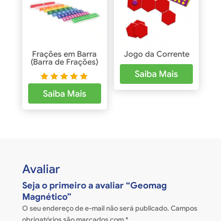
Frações em Barra
Jogo da Corrente
(Barra de Frações)
Saiba Mais
Avaliaçã
Saiba Mais
o
5.00
de 5
Avaliar
Seja o primeiro a avaliar “Geomag
Magnético”
O seu endereço de e-mail não será publicado.
Campos
obrigatórios são marcados com
*