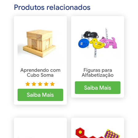
Produtos relacionados
Aprendendo com
Figuras para
Cubo Soma
Alfabetização
Saiba Mais
Avaliaçã
Saiba Mais
o
5.00
de 5