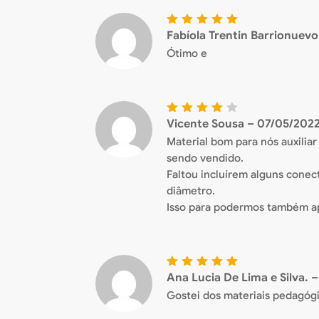
Fabíola Trentin Barrionuev
Avaliaçã
o
5
de
Ótimo e
5
Vicente Sousa
–
07/05/202
Avalia
ção
4
Material bom para nós auxilia
de 5
sendo vendido.
Faltou incluírem alguns conec
diâmetro.
Isso para podermos também apr
Ana Lucia De Lima e Silva.
–
Avaliaçã
o
5
de
Gostei dos materiais pedagógi
5