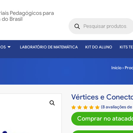
riais Pedagógicos para
do Brasil
COS
LABORATÓRIO DE MATEMÁTICA
KIT DO ALUNO
KITS T
Início
›
Pro
Vértices e Conect
(
8
avaliações de 
Avaliado
Comprar no atacado
como
4.88
de
5, com
baseado