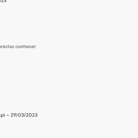
025
 preciso conhecer
mpi
–
29/03/2023