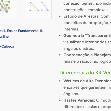
conexão
, permitindo inc
construções complexas.
Estudo de Arestas:
Com 
conceitos de proporção,
internas.
al I
,
Ensino Fundamental II
,
Geometria “Transparent
online
visualizar o interior dos 
-Cabeça
ângulos diedros.
Coordenação e Planejam
finas e o raciocínio lógico
Diferenciais do Kit V
Vértices de Alta Tecnolog
encaixes que garantem fi
ângulos.
Hastes Variadas:
O mix de
diferentes escalas e pro