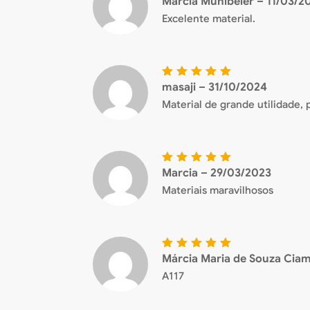
Márcia Mühlbeier
–
11/03/2
o
5
de
Excelente material.
5
masaji
–
31/10/2024
Avaliaçã
o
5
de
Material de grande utilidade,
5
Marcia
–
29/03/2023
Avaliaçã
o
5
de
Materiais maravilhosos
5
Márcia Maria de Souza Cia
Avaliaçã
o
5
de
A117
5