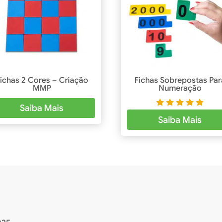
ichas 2 Cores – Criação
Fichas Sobrepostas Par
MMP
Numeração
Saiba Mais
Avaliaçã
Saiba Mais
o
5.00
de 5