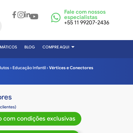
Fale com nossos
especialistas
+55 11 99207-2436
EMÁTICOS
BLOG
COMPRE AQUI
dutos
›
Educação Infantil
›
Vértices e Conectores
ores
clientes)
 com condições exclusivas