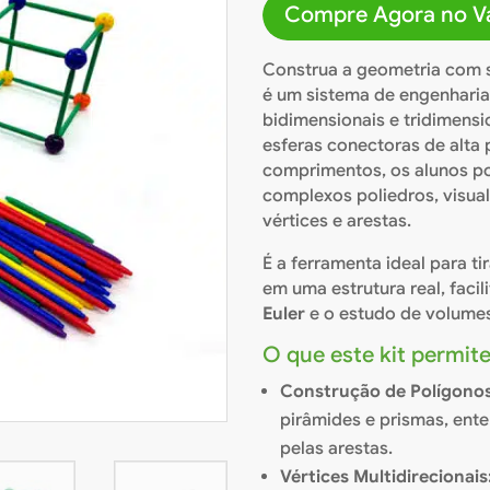
Compre Agora no Va
em
avaliaçõ
es de
clientes
Construa a geometria com 
é um sistema de engenharia
bidimensionais e tridimensio
esferas conectoras de alta 
comprimentos, os alunos po
complexos poliedros, visua
vértices e arestas.
É a ferramenta ideal para t
em uma estrutura real, faci
Euler
e o estudo de volumes
O que este kit permite
Construção de Polígonos
pirâmides e prismas, en
pelas arestas.
Vértices Multidirecionais