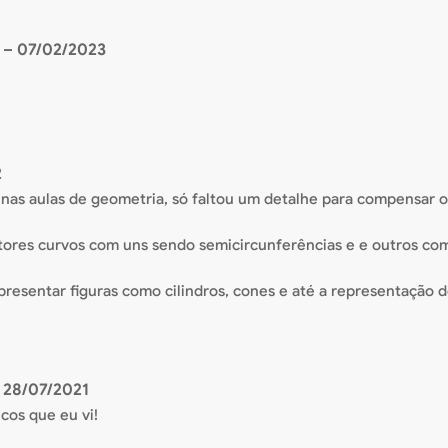
o
–
07/02/2023
2
r nas aulas de geometria, só faltou um detalhe para compensar
tores curvos com uns sendo semicircunferências e e outros com
esentar figuras como cilindros, cones e até a representação de
28/07/2021
cos que eu vi!