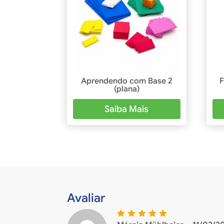
Aprendendo com Base 2
F
(plana)
Saiba Mais
Avaliar
Avaliaçã