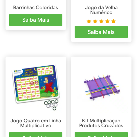
Barrinhas Coloridas
Jogo da Velha
Numérico
Saiba Mais
Avaliaçã
Saiba Mais
o
5.00
de 5
Jogo Quatro em Linha
Kit Multiplicação
Multiplicativo
Produtos Cruzados