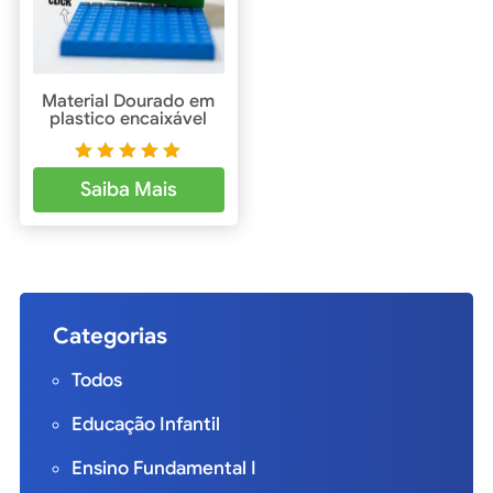
Material Dourado em
plastico encaixável
Avaliaçã
Saiba Mais
o
5.00
de 5
Categorias
Todos
Educação Infantil
Ensino Fundamental I