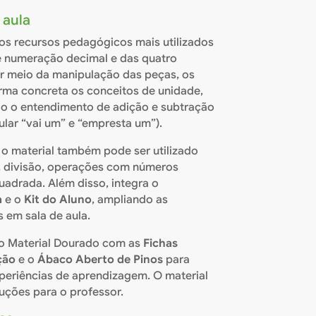
 aula
s recursos pedagógicos mais utilizados
e numeração decimal e das quatro
r meio da manipulação das peças, os
ma concreta os conceitos de unidade,
ndo o entendimento de adição e subtração
ar “vai um” e “empresta um”).
o material também pode ser utilizado
o, divisão, operações com números
quadrada. Além disso, integra o
a
e o
Kit do Aluno
, ampliando as
s em sala de aula.
o Material Dourado com as
Fichas
ção
e o
Ábaco Aberto de Pinos
para
xperiências de aprendizagem. O material
ções para o professor.