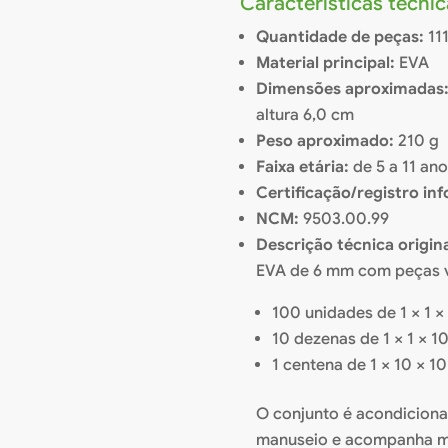
Características técni
Quantidade de peças:
11
Material principal:
EVA
Dimensões aproximadas
altura 6,0 cm
Peso aproximado:
210 g
Faixa etária:
de 5 a 11 an
Certificação/registro in
NCM:
9503.00.99
Descrição técnica origina
EVA de 6 mm com peças 
100 unidades de 1 × 1 ×
10 dezenas de 1 × 1 × 1
1 centena de 1 × 10 × 1
O conjunto é acondiciona
manuseio e acompanha man