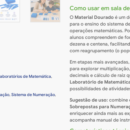
Como usar em sala de
O
Material Dourado
é um do
para o ensino do sistema d
operações matemáticas. Po
alunos compreendem de for
dezena e centena, facilita
com reagrupamento (o popul
Em etapas mais avançadas, 
para explorar multiplicaçã
decimais e cálculo de raiz 
Laboratórios de Matemática
,
Laboratório de Matemátic
possibilidades de atividade
cação
,
Sistema de Numeração
,
Sugestão de uso:
combine 
Sobrepostas para Numera
enriquecer ainda mais as e
acompanha manual de instru