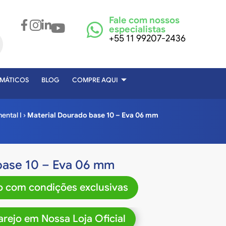
Fale com nossos
especialistas
+55 11 99207-2436
EMÁTICOS
BLOG
COMPRE AQUI
ental I
›
Material Dourado base 10 – Eva 06 mm
base 10 – Eva 06 mm
 com condições exclusivas
rejo em Nossa Loja Oficial