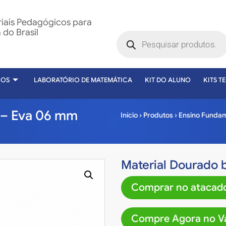
riais Pedagógicos para
do Brasil
COS
LABORATÓRIO DE MATEMÁTICA
KIT DO ALUNO
KITS T
 – Eva 06 mm
Início
›
Produtos
›
Ensino Fundam
Material Dourado 
Comprar no atacado
Compre Agora no Va