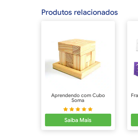
Produtos relacionados
Aprendendo com Cubo
Fr
Soma
Avaliaçã
Saiba Mais
o
5.00
de 5