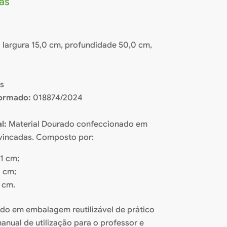
cas
1
:
largura 15,0 cm, profundidade 50,0 cm,
os
formado:
018874/2024
l:
Material Dourado confeccionado em
vincadas. Composto por:
 1 cm;
0 cm;
0 cm.
do em embalagem reutilizável de prático
ual de utilização para o professor e