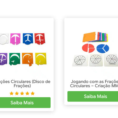
ações Circulares (Disco de
Jogando com as Fraçõ
Frações)
Circulares – Criação M
Saiba Mais
Avaliaçã
Saiba Mais
o
5.00
de 5